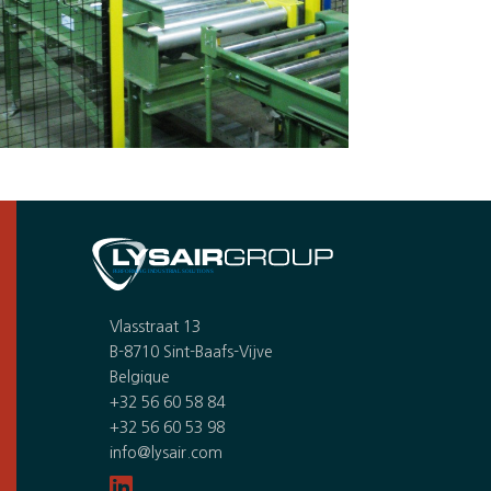
Vlasstraat 13
B-8710 Sint-Baafs-Vijve
Belgique
+32 56 60 58 84
+32 56 60 53 98
info@lysair.com